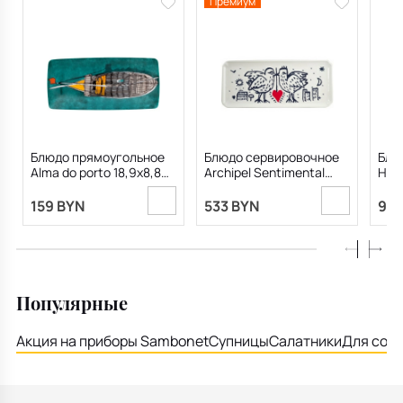
Премиум
Блюдо прямоугольное
Блюдо сервировочное
Блю
Alma do porto 18,9х8,8
Archipel Sentimental
Hear
см
36х15 см
159 BYN
533 BYN
99.
Популярные
Акция на приборы Sambonet
Супницы
Салатники
Для соу