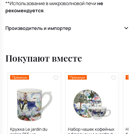
**Использование в микроволновой печи
не
рекомендуется
.
Производитель и импортер
Покупают вместе
Премиум
Премиум
Пре
Кружка Le jardin du
Набор чашек кофейных
Наб