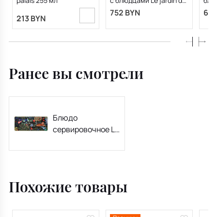
palais 255 мл
с блюдцами Le jardin du
блюд
palais 260 мл, 4
pala
752 BYN
622
предмета
пре
213 BYN
Ранее вы смотрели
Блюдо
сервировочное Le
jardin du palais
36х15 см
Похожие товары