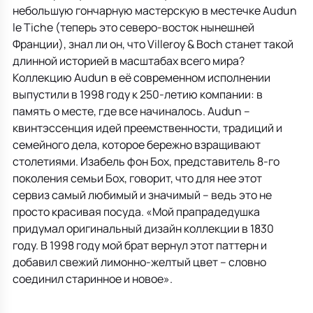
небольшую гончарную мастерскую в местечке Audun
le Tiche (теперь это северо-восток нынешней
Франции), знал ли он, что Villeroy & Boch станет такой
длинной историей в масштабах всего мира?
Коллекцию Audun в её современном исполнении
выпустили в 1998 году к 250-летию компании: в
память о месте, где все начиналось. Audun –
квинтэссенция идей преемственности, традиций и
семейного дела, которое бережно взращивают
столетиями. Изабель фон Бох, представитель 8-го
поколения семьи Бох, говорит, что для нее этот
сервиз самый любимый и значимый – ведь это не
просто красивая посуда. «Мой прапрадедушка
придумал оригинальный дизайн коллекции в 1830
году. В 1998 году мой брат вернул этот паттерн и
добавил свежий лимонно-желтый цвет – словно
соединил старинное и новое».