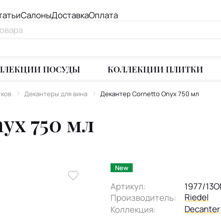
татьи
Салоны
Доставка
Оплата
ЛЛЕКЦИИ ПОСУДЫ
КОЛЛЕКЦИИ ПЛИТКИ
тков
Декантеры для вина
Декантер Cornetto Onyx 750 мл
yx 750 мл
New
Артикул:
1977/13O
Riedel
Производитель:
Decanter
Коллекция: