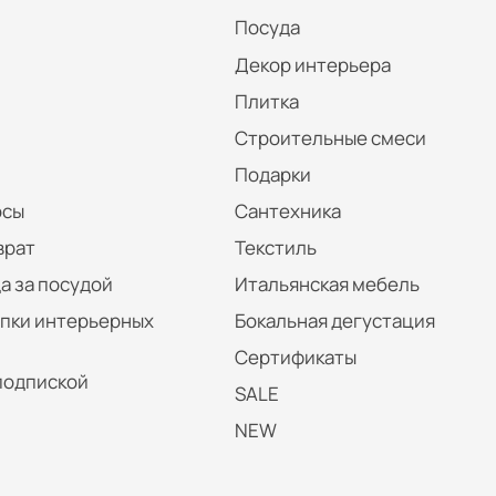
Посуда
Декор интерьера
Плитка
Строительные смеси
Подарки
осы
Сантехника
врат
Текстиль
а за посудой
Итальянская мебель
упки интерьерных
Бокальная дегустация
Сертификаты
подпиской
SALE
NEW