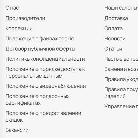
О нас
Наши салоны
Производители
Доставка
Коллекции
Оплата
Положение о файлах cookie
Новости
Договор публичной оферты
Статьи
Политика конфиденциальности
Частые вопр
Положение о порядке доступа к
Замена и воз
персональным данным
Правила уход
Положение о видеонаблюдении
Правила пок
Положение о подарочных
изделий
сертификатах
Управление 
Положение о предоставлении
скидок
Вакансии