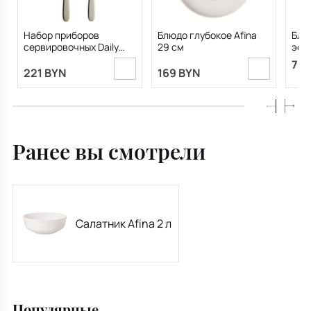
Набор приборов
Блюдо глубокое Afina
Блю
сервировочных Daily
29 см
эспр
Line, 2 предмета
76.
221 BYN
169 BYN
Ранее вы смотрели
Салатник Afina 2 л
Популярные