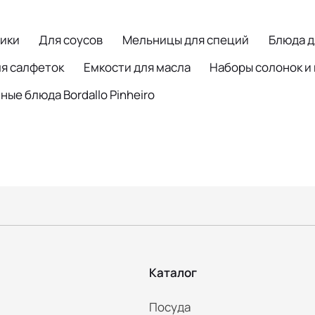
ики
Для соусов
Мельницы для специй
Блюда д
ля салфеток
Емкости для масла
Наборы солонок и
ые блюда Bordallo Pinheiro
Каталог
Посуда