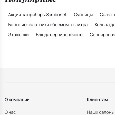
Акция на приборы Sambonet
Супницы
Салатн
Большие салатники объемом от литра
Кольца д
Этажерки
Блюда сервировочные
Сервировочн
О компании
Клиентам
О нас
Наши салоны