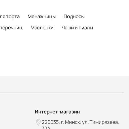
ля торта
Менажницы
Подносы
 перечниц
Маслёнки
Чаши и пиалы
Интернет-магазин
220035, г. Минск, ул. Тимирязева,
72А