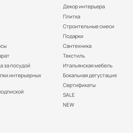
Декор интерьера
Плитка
Строительные смеси
Подарки
осы
Сантехника
врат
Текстиль
а за посудой
Итальянская мебель
упки интерьерных
Бокальная дегустация
Сертификаты
подпиской
SALE
NEW