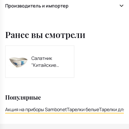
Производитель и импортер
Ранее вы смотрели
Салатник
"Китайские
листья" Classics
on Acid 18,4 см
Популярные
Акция на приборы Sambonet
Тарелки белые
Тарелки для 