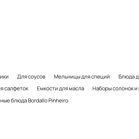
ики
Для соусов
Мельницы для специй
Блюда д
ля салфеток
Емкости для масла
Наборы солонок и
ые блюда Bordallo Pinheiro