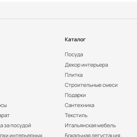
Каталог
Посуда
Декор интерьера
Плитка
Строительные смеси
Подарки
осы
Сантехника
врат
Текстиль
а за посудой
Итальянская мебель
упки интерьерных
Бокальная дегустация