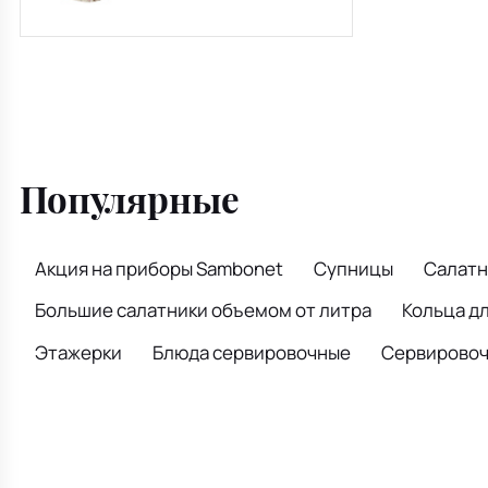
см
Популярные
Акция на приборы Sambonet
Супницы
Салатн
Большие салатники объемом от литра
Кольца д
Этажерки
Блюда сервировочные
Сервировочн