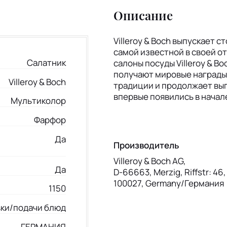
Описание
Villeroy & Boch выпускает 
самой известной в своей 
Салатник
салоны посуды Villeroy & B
получают мировые награды в
Villeroy & Boch
традиции и продолжает вып
впервые появились в начал
Мультиколор
Фарфор
Да
Производитель
Villeroy & Boch AG,
Да
D-66663, Merzig, Riffstr: 46
100027, Germany/Германия
1150
вки/подачи блюд
ГЕРМАНИЯ