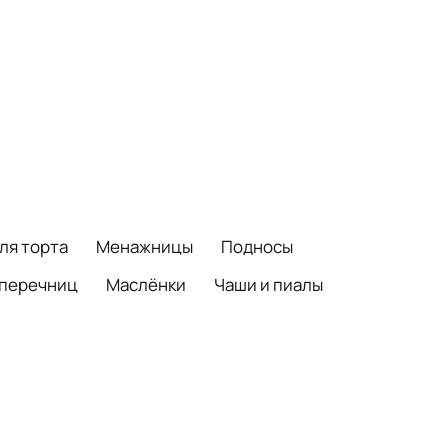
ля торта
Менажницы
Подносы
 перечниц
Маслёнки
Чаши и пиалы