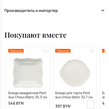
Производитель и импортер
Покупают вместе
Премиум
Премиум
Пре
Блюдо квадратное Pont
Блюдо для торта Pont
Блю
Aux Choux Blanc 25,3 см
aux choux blanc 32,7 см
aux 
37,2
546 BYN
439
397 BYN