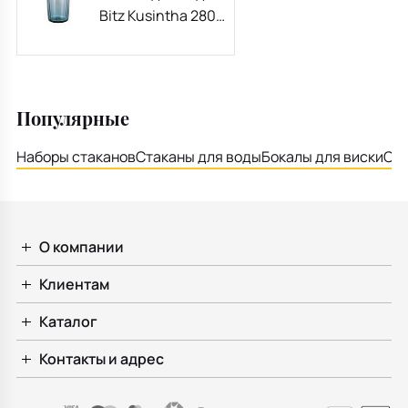
Bitz Kusintha 280
мл, синий
Популярные
Наборы стаканов
Стаканы для воды
Бокалы для виски
Сте
О компании
Клиентам
Каталог
Контакты и адрес