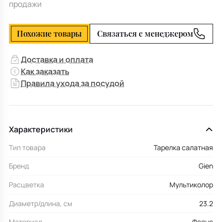
продажи
Похожие товары
Связаться с менеджером
Доставка и оплата
Как заказать
Правила ухода за посудой
Характеристики
Тип товара
Тарелка салатная
Бренд
Gien
Расцветка
Мультиколор
Диаметр/длина, см
23.2
Материал
Фаянс