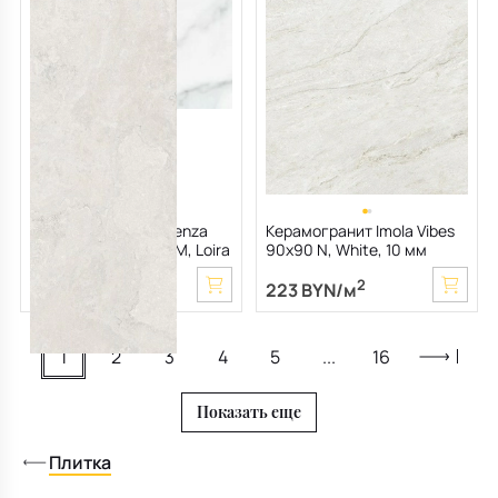
Керамогранит LaFaenza
Керамогранит Imola Vibes
Couture 60х120 ALPM, Loira
90х90 N, White, 10 мм
Almond, 6,5 мм
2
2
242 BYN/м
223 BYN/м
1
2
3
4
5
...
16
Показать еще
Плитка