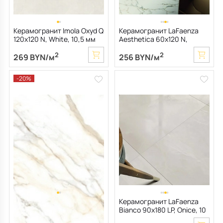
Керамогранит Imola Oxyd Q
Керамогранит LaFaenza
120х120 N, White, 10,5 мм
Aesthetica 60х120 N,
Paonazzetto, 6,5 мм
2
2
269 BYN/м
256 BYN/м
-20%
Керамогранит Prissmacer
Керамогранит LaFaenza
Dorian 60х120, Gold, 10,5
Bianco 90х180 LP, Onice, 10
мм
мм
2