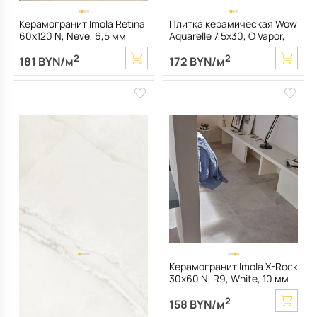
Керамогранит Imola Retina
Плитка керамическая Wow
60х120 N, Neve, 6,5 мм
Aquarelle 7,5х30, O Vapor,
8,5 мм
2
2
181 BYN/м
172 BYN/м
Керамогранит Imola The
Керамогранит Imola X-Rock
room 60х120 N, Absolute
30х60 N, R9, White, 10 мм
White Onyx, 6,5 мм
2
2
212 BYN/м
158 BYN/м