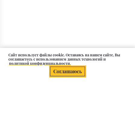
Cайт использует файлы cookie. Оставаясь на нашем сайте, Вы
соглашаетесь с использованием данных технологий и
политикой конфиденциальности.
Соглашаюсь
Плитка белого цвета
Белая плитка — это один из самых универсальных и
популярных материалов в мире отделки. Она
обладает не только элегантным внешним видом, но и