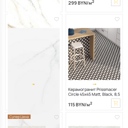
161 BYN/м
2
299 BYN/м
2
128.80 BYN/м
Керамогранит Prissmacer
Керамогранит Prissmacer
Calacatta 60х120 Matt,
Circle 45х45 Matt, Black, 8,5
Blanco, 10,5 мм
мм
2
2
147 BYN/м
115 BYN/м
Супер Цена