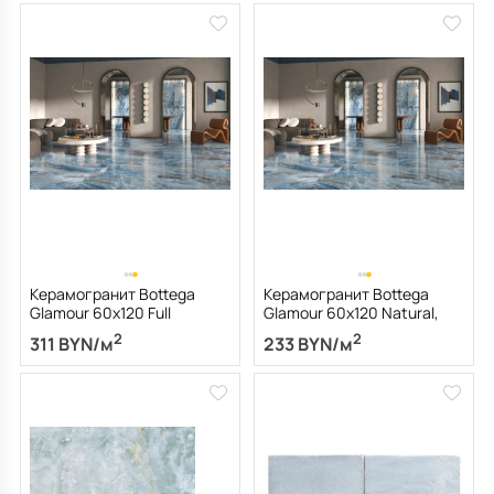
Керамогранит Bottega
Керамогранит Bottega
Glamour 60х120 Full
Glamour 60х120 Natural,
Polished, Onice Blue, 8,5 мм
Onice Blue, 8,5 мм
2
2
311 BYN/м
233 BYN/м