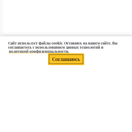
Cайт использует файлы cookie. Оставаясь на нашем сайте, Вы
соглашаетесь с использованием данных технологий и
политикой конфиденциальности.
Соглашаюсь
Плитка керамогранит голубого
цвета
Голубая плитка из керамогранита — это дыхание
свежести, прохлады и безмятежности для вашего
дома. Обладая всеми преимуществами
керамогранита — высокой прочностью,