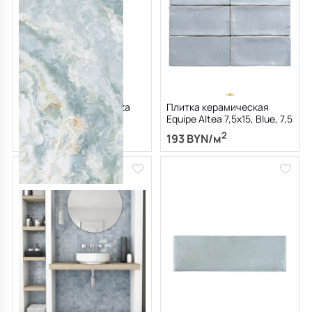
Керамогранит LaFaenza
Плитка керамическая
Aesthetica 120х278 LP,
Equipe Altea 7,5х15, Blue, 7,5
Onice Azzurro, 6,5 мм
мм
2
2
416 BYN/м
193 BYN/м