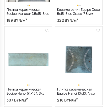
Плитка керамическая
Керамогранит Equipe Coco
Equipe Manacor 7,5х15, Blue
5х15, Blue Grass, 7,8 мм
Moon, 7,5 мм
2
2
189 BYN/м
322 BYN/м
Плитка керамическая
Плитка керамическая
Equipe Hanoi 5,1х16,1, Sky
Equipe Hanoi 10х10, Arco
Blue, 7,7 мм
Sky Blue, 8 мм
2
2
307 BYN/м
218 BYN/м