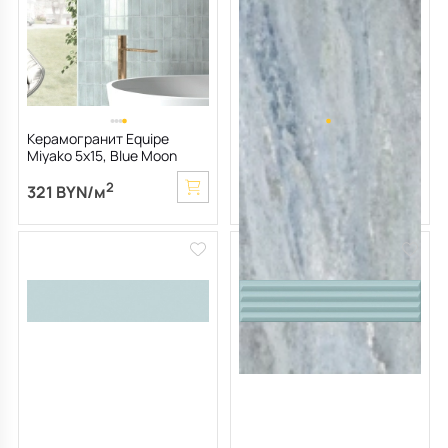
Керамогранит Equipe
Керамогранит Imola The
Miyako 5х15, Blue Moon
room 60х120 LP, Calcite, 6,5
Gloss, 7,8 мм
мм
2
225 BYN/м
2
321 BYN/м
2
112.50 BYN/м