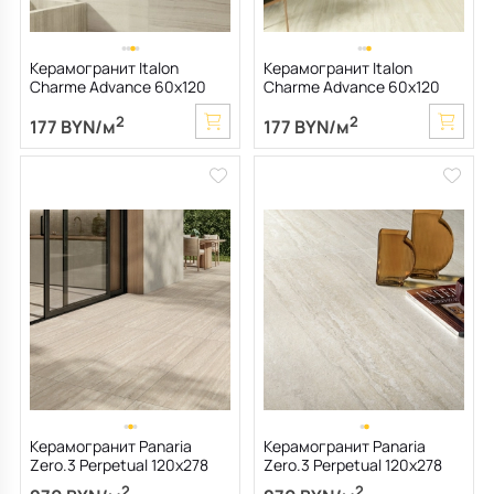
Керамогранит Italon
Керамогранит Italon
Charme Advance 60х120
Charme Advance 60х120
Cerato, Silk Grey, 9 мм
Cerato, Alabastro White, 9
2
2
мм
177 BYN/м
177 BYN/м
Керамогранит Panaria
Керамогранит Panaria
Zero.3 Perpetual 120х278
Zero.3 Perpetual 120х278
Nat, Travertino Cream, 6 мм
Nat, Travertino Ivory, 6 мм
2
2