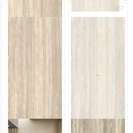
Керамогранит Panaria
Керамогранит Panaria
Perpetual 60х120 Nat,
Perpetual 60х120 Nat,
Travertino Cream, 9 мм
Travertino Ivory, 9 мм
2
2
163 BYN/м
163 BYN/м