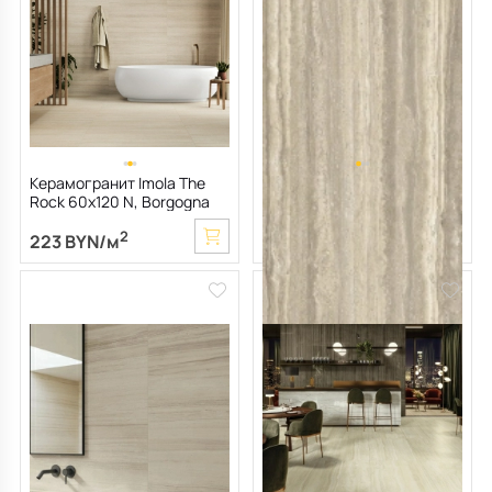
Керамогранит Imola The
Керамогранит LaFaenza
Rock 60х120 N, Borgogna
Cocoon 60х120 LPM,
Venata, 6,5 мм
Travertino OB, 6,5 мм
2
2
223 BYN/м
279 BYN/м