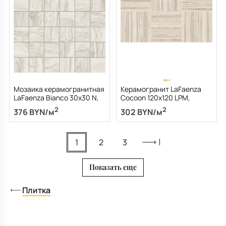
Мозаика керамогранитная
Керамогранит LaFaenza
LaFaenza Bianco 30х30 N,
Cocoon 120х120 LPM,
Travertino Oniciato, 10 мм
Travertino SG, 6,5 мм
2
2
376 BYN/м
302 BYN/м
1
2
3
Показать еще
Плитка