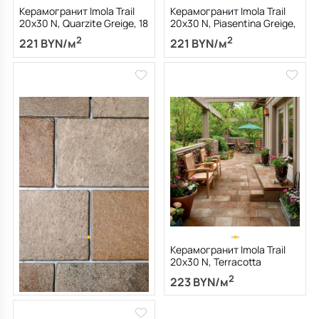
Керамогранит Imola Trail
Керамогранит Imola Trail
20х30 N, Quarzite Greige, 18
20х30 N, Piasentina Greige,
мм
18 мм
2
2
221 BYN/м
221 BYN/м
Керамогранит Imola Trail
Керамогранит Imola Trail
20х30 N, Porfido Mix, 18 мм
20х30 N, Terracotta
Toscana, 18 мм
2
2
221 BYN/м
223 BYN/м