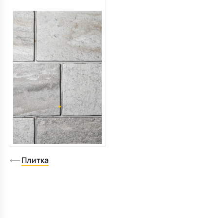
Керамогранит Imola Trail
20х30 N, Quarzite Bianco,
18 мм
2
221 BYN/м
Плитка