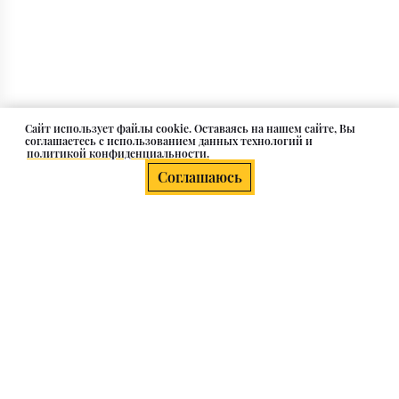
Cайт использует файлы cookie. Оставаясь на нашем сайте, Вы
соглашаетесь с использованием данных технологий и
политикой конфиденциальности.
Соглашаюсь
Плитка 200х300 мм (20 на 30 см)
Плитка керамогранитная размером
20 на 30 см
(или
200х300 мм
) — один из популярных и универсальных
форматов на рынке, которая обладает рядом
практических и эстетических преимуществ: