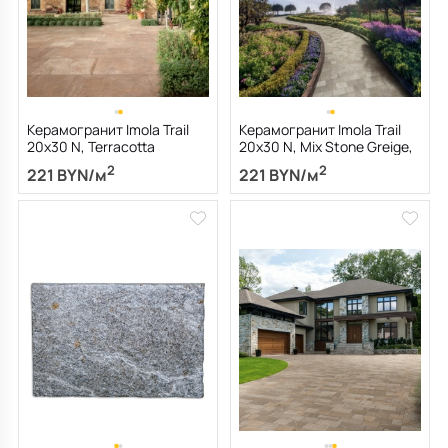
Керамогранит Imola Trail
Керамогранит Imola Trail
20х30 N, Terracotta
20х30 N, Mix Stone Greige,
Emiliana, 18 мм
18 мм
2
2
221 BYN/м
221 BYN/м