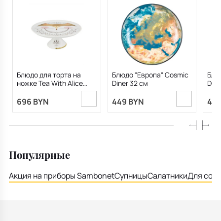
Блюдо для торта на
Блюдо "Европа" Cosmic
Блю
ножке Tea With Alice
Diner 32 см
Dine
28,2х11,7 см
696 BYN
449 BYN
449
Популярные
Акция на приборы Sambonet
Супницы
Салатники
Для соу