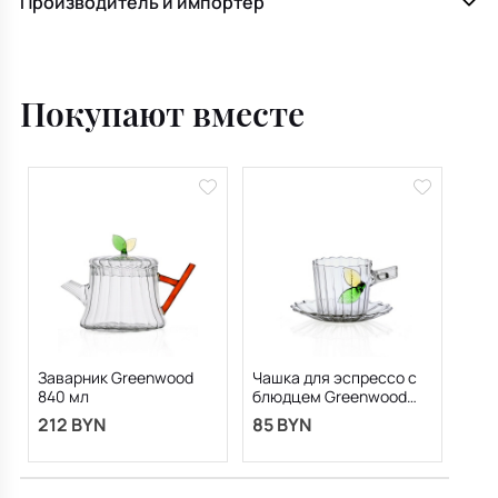
Производитель и импортер
Покупают вместе
Заварник Greenwood
Чашка для эспрессо с
840 мл
блюдцем Greenwood
100 мл
212 BYN
85 BYN