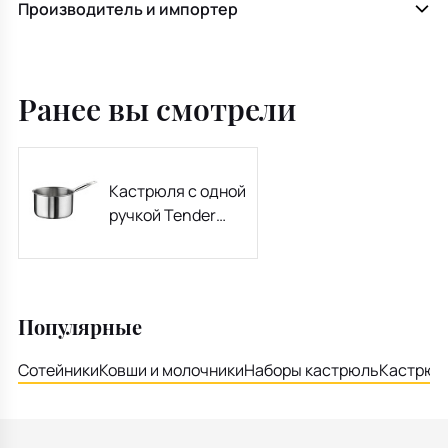
Производитель и импортер
Ранее вы смотрели
Кастрюля с одной
ручкой Tender
3layers 20см
Популярные
Сотейники
Ковши и молочники
Наборы кастрюль
Кастрюли