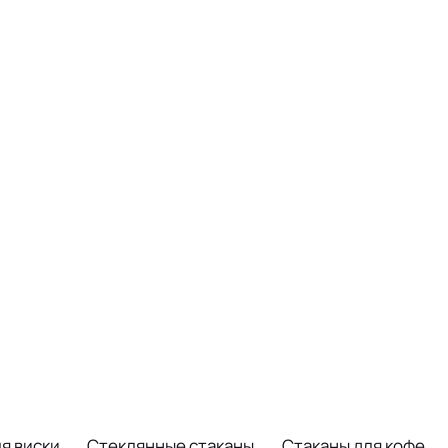
я виски
Стеклянные стаканы
Стаканы для кофе