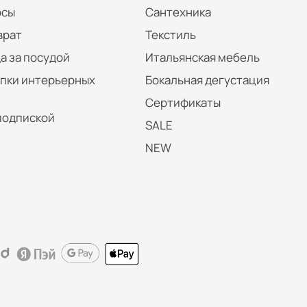
осы
Сантехника
врат
Текстиль
а за посудой
Итальянская мебель
упки интерьерных
Бокальная дегустация
Сертификаты
подпиской
SALE
NEW