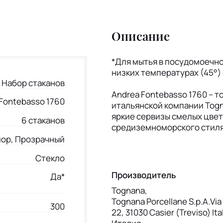
Описание
*Для мытья в посудомоечн
низких температурах (45°)
Набор стаканов
Andrea Fontebasso 1760 – т
Fontebasso 1760
итальянской компании Togn
яркие сервизы смелых цвет
6 стаканов
средиземноморского стиля
ор, Прозрачный
Стекло
Производитель
Да*
Tognana,
Tognana Porcellane S.p.A.Via 
300
22, 31030 Casier (Treviso) Ita