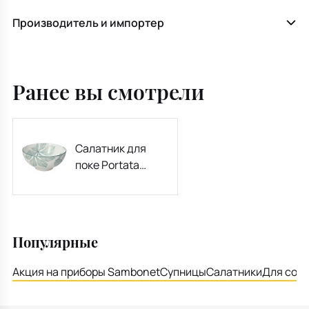
Производитель и импортер
Ранее вы смотрели
Салатник для
поке Portata
Natura 20 см,
синий
Популярные
Акция на приборы Sambonet
Супницы
Салатники
Для соу