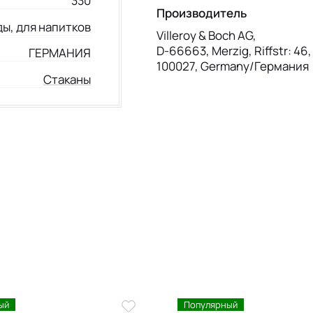
330
Производитель
ды, для напитков
Villeroy & Boch AG,
D-66663, Merzig, Riffstr: 46
ГЕРМАНИЯ
100027, Germany/Германия
Стаканы
ый
Популярный