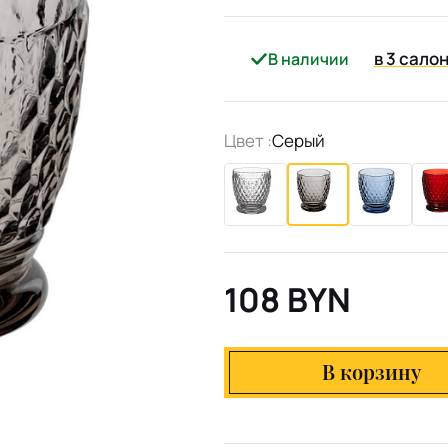
в 3 сало
В наличии
Цвет :
Серый
108 BYN
В корзину