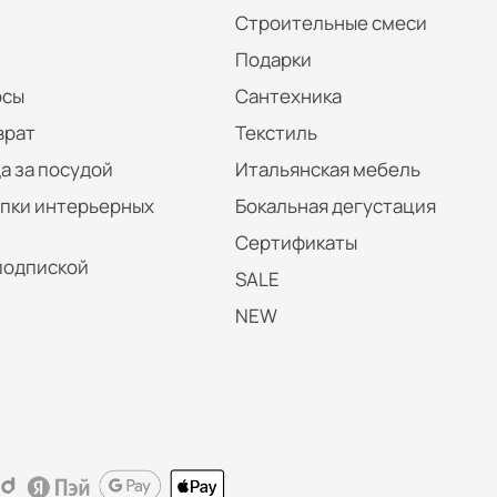
Строительные смеси
Подарки
осы
Сантехника
врат
Текстиль
а за посудой
Итальянская мебель
упки интерьерных
Бокальная дегустация
Сертификаты
подпиской
SALE
NEW