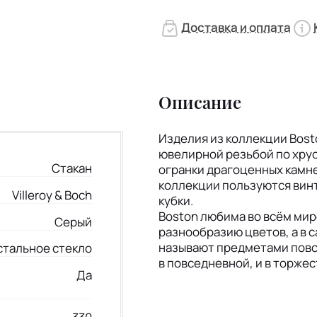
Доставка и оплата
Описание
Изделия из коллекции Bost
ювелирной резьбой по хрус
Стакан
огранки драгоценных камн
коллекции пользуются вин
Villeroy & Boch
кубки.
Boston любима во всём ми
Серый
разнообразию цветов, а в с
называют предметами повс
стальное стекло
в повседневной, и в торже
Да