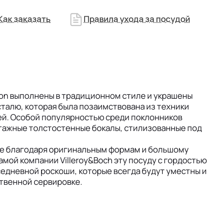
Как заказать
Правила ухода за посудой
on выполнены в традиционном стиле и украшены
талю, которая была позаимствована из техники
ей. Особой популярностью среди поклонников
тажные толстостенные бокалы, стилизованные под
ре благодаря оригинальным формам и большому
амой компании Villeroy&Boch эту посуду с гордостью
едневной роскоши, которые всегда будут уместны и
ственной сервировке.