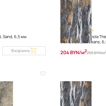
, Sand, 6,5 мм
Керамогранит Imola Th
60х120 LP, Blue Jeans, 6
В корзину
2
204 BYN/м
255 BYN/м