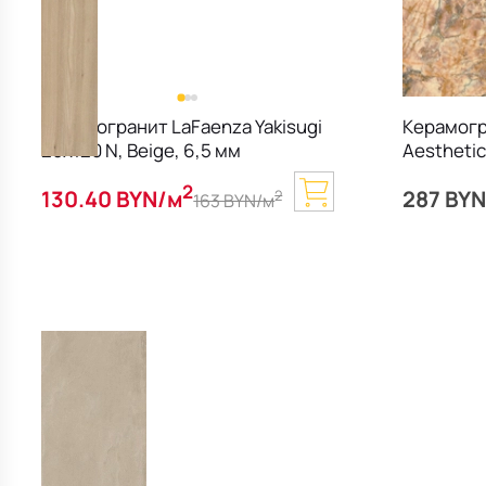
Керамогранит LaFaenza Yakisugi
Керамогр
20х120 N, Beige, 6,5 мм
Aesthetic
Vendome,
2
130.40 BYN/м
287 BY
2
163 BYN/м