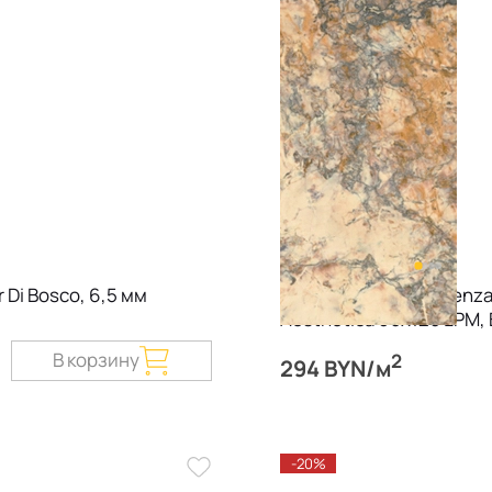
 Di Bosco, 6,5 мм
Керамогранит LaFaenz
Aesthetica 60х120 LPM,
Vendome, 6,5 мм
В корзину
2
294 BYN/м
-20%