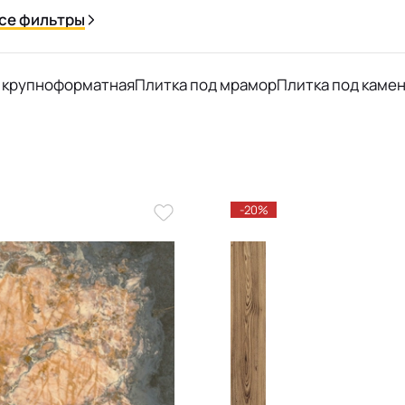
се фильтры
 крупноформатная
Плитка под мрамор
Плитка под каме
-20%