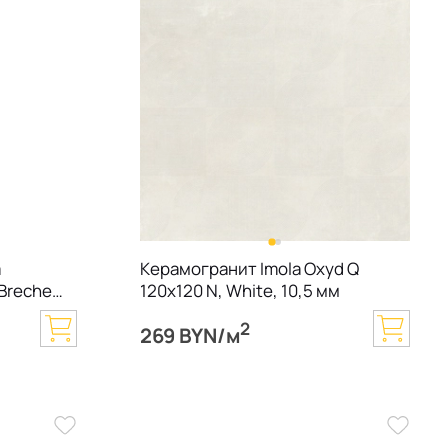
a
Керамогранит Imola Oxyd Q
 Breche
120х120 N, White, 10,5 мм
2
269 BYN/м