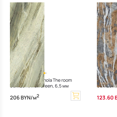
Керамогранит Imola The room
Керамогр
60х120 N, Irish Green, 6,5 мм
60х120 N,
2
206 BYN/м
123.60 