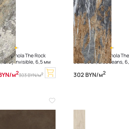
анит Imola The Rock
Керамогранит Imola Th
 Grey Invisible, 6,5 мм
60х120 LK, Blue Jeans, 6
2
2
BYN/м
302 BYN/м
2
303 BYN/м