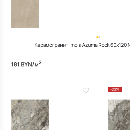
Керамогранит Imola Azuma Rock 60х120 N
2
181 BYN/м
-20%