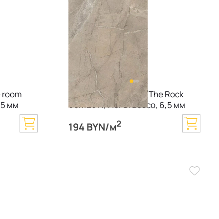
e room
Керамогранит Imola The Rock
,5 мм
60х120 N, Fior Di Bosco, 6,5 мм
2
194 BYN/м