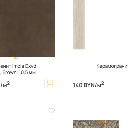
анит Imola Oxyd
Керамогранит 
, Brown, 10,5 мм
2
2
N/м
140 BYN/м