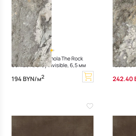
Керамогранит Imola The Rock
Керамогр
60х120 N, Grey Invisible, 6,5 мм
120х278 N,
2
194 BYN/м
242.40 