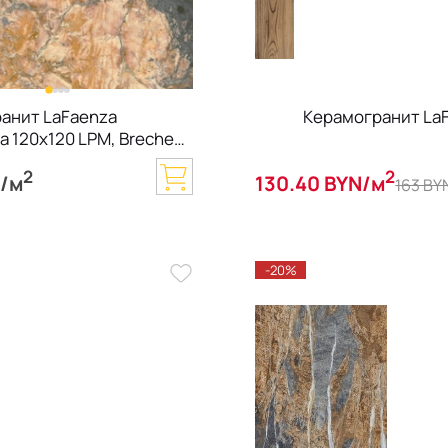
анит LaFaenza
Керамогранит LaFa
a 120х120 LPM, Breche
 6,5 мм
2
2
N/м
130.40 BYN/м
163 BY
-20%