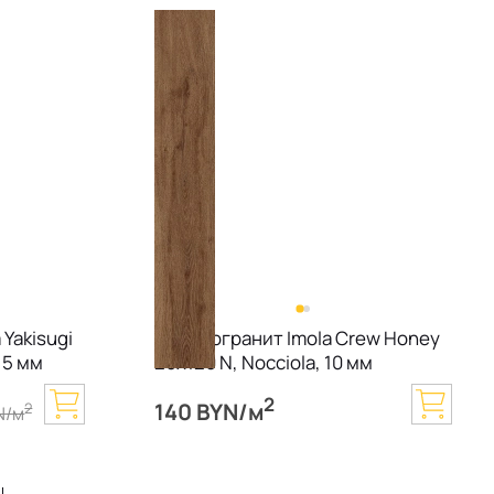
Yakisugi
Керамогранит Imola Crew Honey
,5 мм
20х120 N, Nocciola, 10 мм
2
140 BYN/м
2
N/м