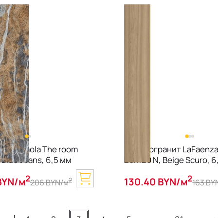
анит Imola The room
Керамогранит LaFaenza 
 Blue Jeans, 6,5 мм
20х120 N, Beige Scuro, 6
2
2
BYN/м
130.40 BYN/м
2
206 BYN/м
163 BY