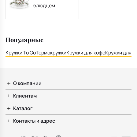
блюдцем
округлая
"Горошек
посевной" 200 мл
Популярные
Кружки To Go
Термокружки
Кружки для кофе
Кружки для ч
О компании
Клиентам
Каталог
Контакты и адрес