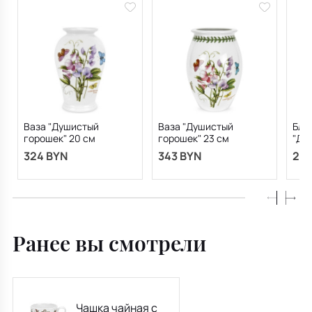
Ваза "Душистый
Ваза "Душистый
Блю
горошек" 20 см
горошек" 23 см
"Ду
см
324 BYN
343 BYN
238
Ранее вы смотрели
Чашка чайная с