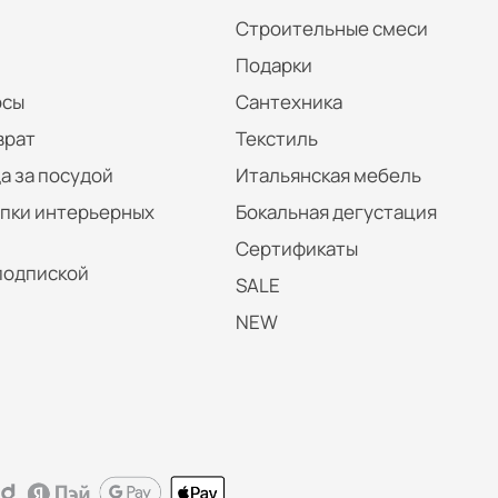
Строительные смеси
Подарки
осы
Сантехника
врат
Текстиль
а за посудой
Итальянская мебель
упки интерьерных
Бокальная дегустация
Сертификаты
подпиской
SALE
NEW