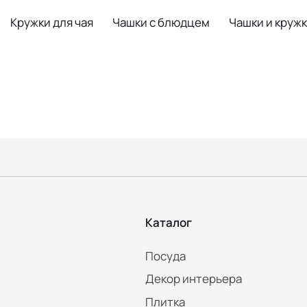
Кружки для чая
Чашки с блюдцем
Чашки и круж
Каталог
Посуда
Декор интерьера
Плитка