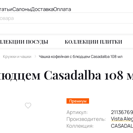
татьи
Салоны
Доставка
Оплата
ЛЛЕКЦИИ ПОСУДЫ
КОЛЛЕКЦИИ ПЛИТКИ
Кружки и чашки
Чашка кофейная с блюдцем Casadalba 108 мл
юдцем Casadalba 108 
Премиум
Артикул:
2113676
Vista Ale
Производитель:
Коллекция:
CASADA