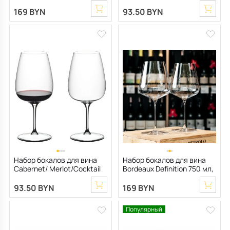
Nebbiolo/Aperitivo
Grape@Riedel 750 мл, 2 шт
169 BYN
93.50 BYN
Набор бокалов для вина
Набор бокалов для вина
Cabernet/ Merlot/Cocktail
Bordeaux Definition 750 мл,
Grape@Riedel 830 мл, 2 шт
2 шт
93.50 BYN
169 BYN
Популярный