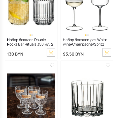
Все для кухни
Пепельницы
Душевая зона
Чехлы на подушку
Мебель для хранения
Детская посуда
Декоративные блюда
Мебель для ванной
Подушки-вкладыши
Декор дома
Аксессуары для ванной
Терраса и балкон
Набор бокалов Double
Набор бокалов для White
Rocks Bar Rituals 350 мл, 2
wine/Champagne/Spritz
Полотенцесушители, Радиаторы
шт
Grape@Riedel 550 мл, 2 шт
130 BYN
93.50 BYN