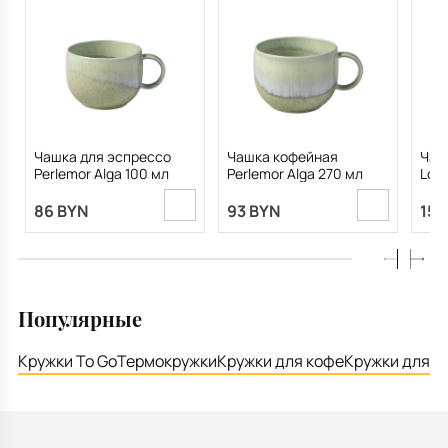
Чашка для эспрессо
Чашка кофейная
Чаш
Perlemor Alga 100 мл
Perlemor Alga 270 мл
Loui
мл
86 BYN
93 BYN
15 
Популярные
Кружки To Go
Термокружки
Кружки для кофе
Кружки для ч