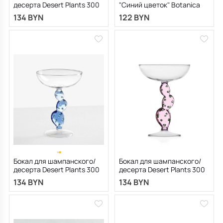
десерта Desert Plants 300
"Синий цветок" Botanica
мл, цвет аквамарин
160 мл
134 BYN
122 BYN
Бокал для шампанского/
Бокал для шампанского/
десерта Desert Plants 300
десерта Desert Plants 300
мл, синий
мл, розовый
134 BYN
134 BYN