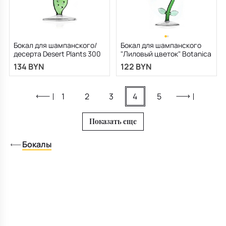
Бокал для шампанского/
Бокал для шампанского
десерта Desert Plants 300
"Лиловый цветок" Botanica
мл, зеленый
160 мл
134 BYN
122 BYN
1
2
3
4
5
Показать еще
Бокалы