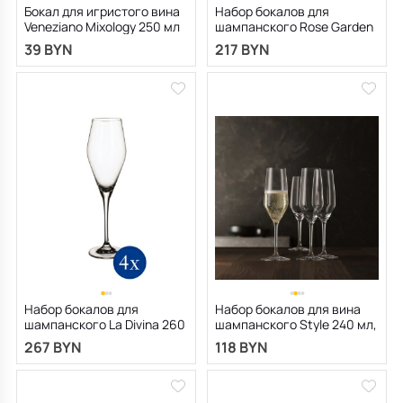
Бокал для игристого вина
Набор бокалов для
Veneziano Mixology 250 мл
шампанского Rose Garden
120 мл, 4 шт
39 BYN
217 BYN
Набор бокалов для
Набор бокалов для вина
шампанского La Divina 260
шампанского Style 240 мл,
мл, 4 шт
4 шт
267 BYN
118 BYN