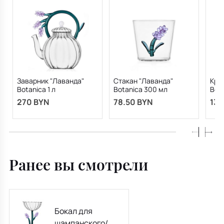
Заварник "Лаванда"
Стакан "Лаванда"
Кру
Botanica 1 л
Botanica 300 мл
Bot
270 BYN
78.50 BYN
130
Ранее вы смотрели
Бокал для
шампанского/