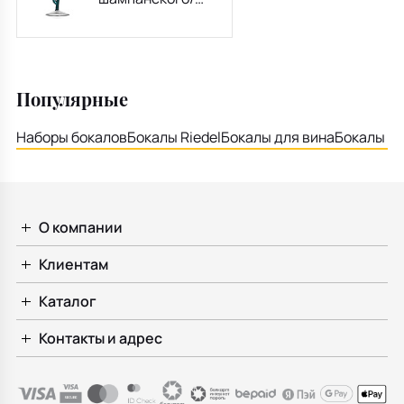
десерта
"Лаванда"
Botanica 280 мл
Популярные
Наборы бокалов
Бокалы Riedel
Бокалы для вина
Бокалы дл
О компании
Клиентам
Каталог
Контакты и адрес