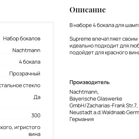
Описание
В наборе 4 бокала для шам
Набор бокалов
Supreme впечатляет своим 
идеально подходит для люб
Nachtmann
подойдет для красного вина
4 бокала
Прозрачный
Производитель
стальное стекло
Nachtmann,
Да
Bayerische Glaswerke
GmbH/Zacharias-Frank Str.7
Neustadt a.d.Waldnaab Ger
300
Германия
кого, игристого
вина