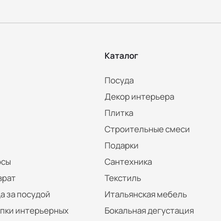
Каталог
Посуда
Декор интерьера
Плитка
Строительные смеси
Подарки
осы
Сантехника
врат
Текстиль
а за посудой
Итальянская мебель
упки интерьерных
Бокальная дегустация