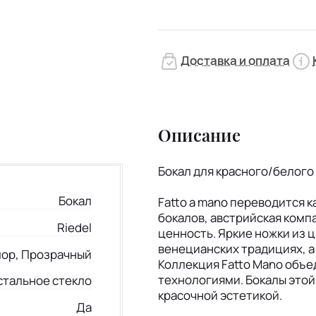
Доставка и оплата
Описание
Бокал для красного/белого 
Бокал
Fatto a mano переводится к
бокалов, австрийская комп
Riedel
ценность. Яркие ножки из 
венецианских традициях, а
ор, Прозрачный
Коллекция Fatto Mano объ
технологиями. Бокалы этой
стальное стекло
красочной эстетикой.
Да