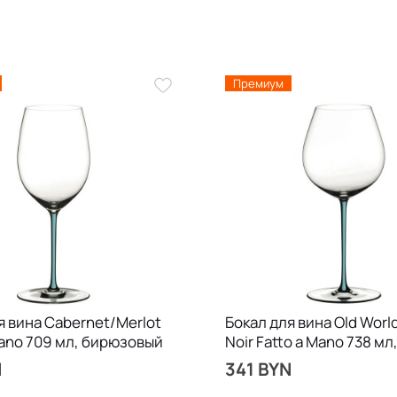
Премиум
я вина Cabernet/Merlot
Бокал для вина Old World
Mano 709 мл, бирюзовый
Noir Fatto a Mano 738 мл
бирюзовый
N
341 BYN