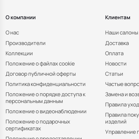
О компании
Клиентам
О нас
Наши салоны
Производители
Доставка
Коллекции
Оплата
Положение о файлах cookie
Новости
Договор публичной оферты
Статьи
Политика конфиденциальности
Частые вопр
Положение о порядке доступа к
Замена и воз
персональным данным
Правила уход
Положение о видеонаблюдении
Правила пок
Положение о подарочных
изделий
сертификатах
Управление 
Положение о предоставлении