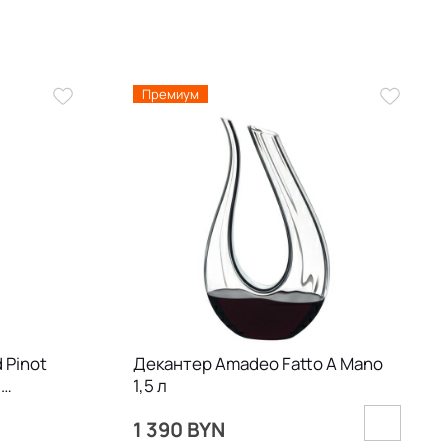
Премиум
 Pinot
Декантер Amadeo Fatto A Mano
,
1,5 л
1 390 BYN