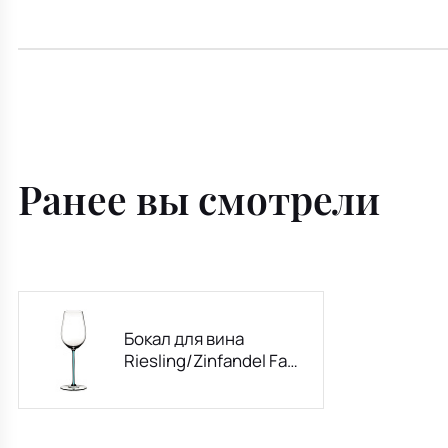
Ранее вы смотрели
Бокал для вина
Riesling/Zinfandel Fatto
a Mano 395 мл,
бирюзовый