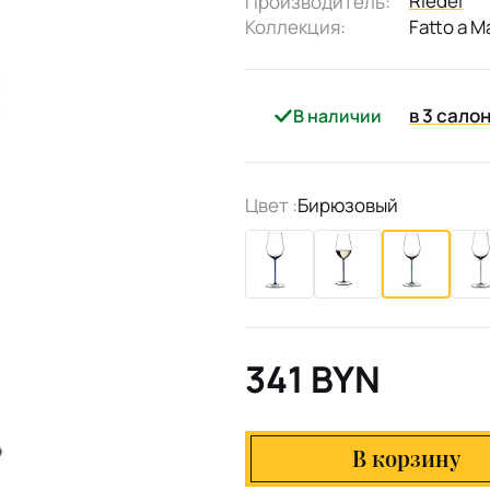
Riedel
Производитель:
Коллекция:
Fatto a 
в 3 сало
В наличии
Цвет :
Бирюзовый
341 BYN
В корзину