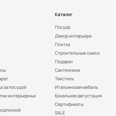
Каталог
Посуда
Декор интерьера
Плитка
Строительные смеси
Подарки
осы
Сантехника
врат
Текстиль
а за посудой
Итальянская мебель
упки интерьерных
Бокальная дегустация
Сертификаты
подпиской
SALE