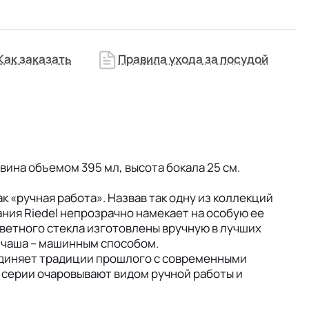
Как заказать
Правила ухода за посудой
вина объемом 395 мл, высота бокала 25 см.
ак «ручная работа». Назвав так одну из коллекций
ания Riedel непрозрачно намекает на особую ее
цветного стекла изготовлены вручную в лучших
 чаша – машинным способом.
единяет традиции прошлого с современными
 серии очаровывают видом ручной работы и