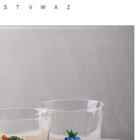
S
T
V
W
X
Z