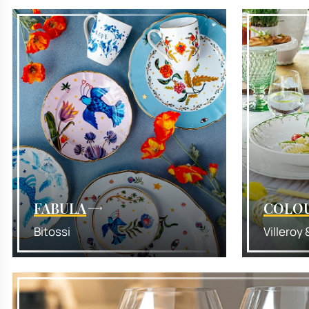
FABULA
COLOU
Bitossi
Villeroy