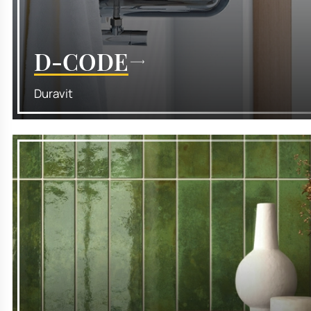
D-CODE
Duravit