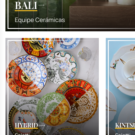
BALI
Equipe Cerámicas
HYBRID
KINTS