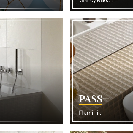
Villeroy & Boch
PASS
Flaminia