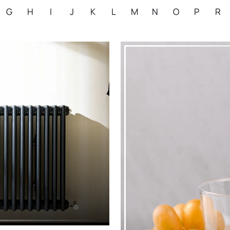
G
H
I
J
K
L
M
N
O
P
R