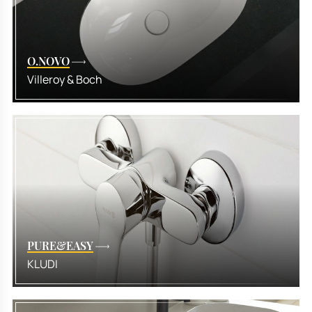
O.NOVO
Villeroy & Boch
PURE&EASY
KLUDI