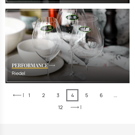
PERFORMANCE
Riedel
1
2
3
4
5
6
...
12